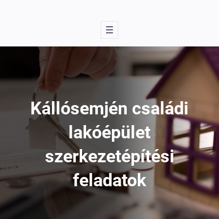
Kállósemjén családi
lakóépület
szerkezetépítési
feladatok