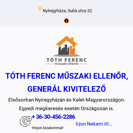
Ugrás
Nyíregyháza, Suba utca 32.
a
Facebook
tartalomhoz
TÓTH FERENC MŰSZAKI ELLENŐR,
GENERÁL KIVITELEZŐ
Elsősorban Nyiregyházán és Kelet-Magyarországon.
Egyedi megkeresés esetén Országosan is.
+ 36-30-456-2286
Írjon Nekem itt…
Hívjon bizalommal!