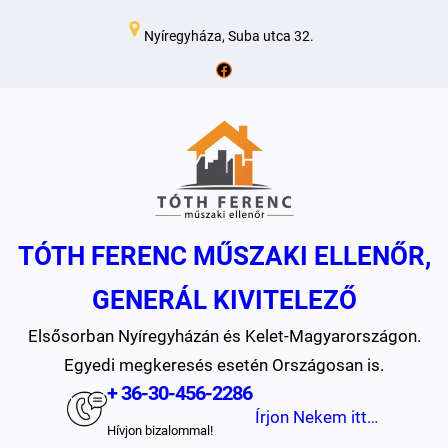
Ugrás
Nyíregyháza, Suba utca 32.
a
Facebook
tartalomhoz
TÓTH FERENC MŰSZAKI ELLENŐR,
GENERÁL KIVITELEZŐ
Elsősorban Nyíregyházán és Kelet-Magyarországon.
Egyedi megkeresés esetén Országosan is.
+ 36-30-456-2286
Írjon Nekem itt…
Hívjon bizalommal!