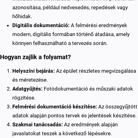
azonosítása, például nedvesedés, repedések vagy
hőhidak.
Digitális dokumentáció:
A felmérési eredmények
modern, digitális formában történő átadása, amely
könnyen felhasználható a tervezés során.
Hogyan zajlik a folyamat?
Helyszíni bejárás:
Az épület részletes megvizsgálása
és méretezése.
Adatgyűjtés:
Fotódokumentáció és műszaki adatok
rögzítése.
Felmérési dokumentáció készítése:
Az összegyűjtött
adatok alapján pontos tervek és jelentések készítése.
Szakmai tanácsadás:
Az eredmények alapján
javaslatokat teszek a következő lépésekre.