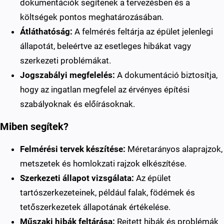
dokumentációk segítenek a tervezésben és a
költségek pontos meghatározásában.
Átláthatóság:
A felmérés feltárja az épület jelenlegi
állapotát, beleértve az esetleges hibákat vagy
szerkezeti problémákat.
Jogszabályi megfelelés:
A dokumentáció biztosítja,
hogy az ingatlan megfelel az érvényes építési
szabályoknak és előírásoknak.
Miben segítek?
Felmérési tervek készítése:
Méretarányos alaprajzok,
metszetek és homlokzati rajzok elkészítése.
Szerkezeti állapot vizsgálata:
Az épület
tartószerkezeteinek, például falak, födémek és
tetőszerkezetek állapotának értékelése.
Műszaki hibák feltárása:
Rejtett hibák és problémák