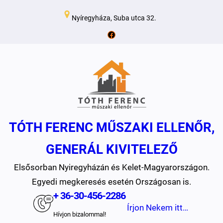
Ugrás
Nyíregyháza, Suba utca 32.
a
Facebook
tartalomhoz
TÓTH FERENC MŰSZAKI ELLENŐR,
GENERÁL KIVITELEZŐ
Elsősorban Nyiregyházán és Kelet-Magyarországon.
Egyedi megkeresés esetén Országosan is.
+ 36-30-456-2286
Írjon Nekem itt…
Hívjon bizalommal!