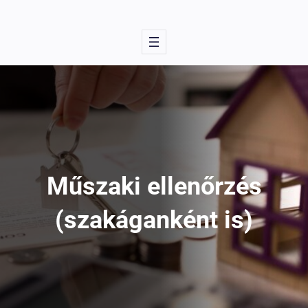
Műszaki ellenőrzés
(szakáganként is)